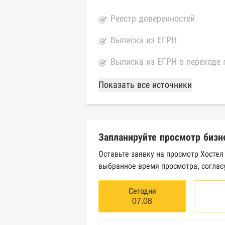
Реестр доверенностей
Выписка из ЕГРН
Выписка из ЕГРН о переходе 
База Росстата
Показать все источники
Реестры ЕГРЮЛ и ЕГРИП Фед
Реестр государственных кон
Запланируйте просмотр бизн
Картотека арбитражных дел 
Оставьте заявку на просмотр Хостел
выбранное время просмотра, соглас
Единый федеральный реестр 
Единый федеральный реестр 
Сегодня
07.08
Реестр товарных знаков и зн