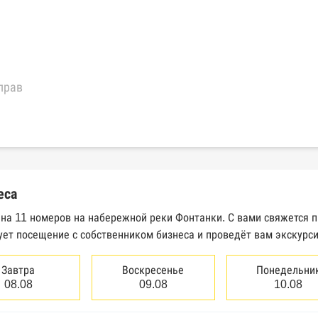
прав
еральной налоговой службы России
трактов Федерального казначейства
еса
Высшего арбитражного суда
 на 11 номеров на набережной реки Фонтанки. С вами свяжется 
ует посещение с собственником бизнеса и проведёт вам экскурс
сведений о банкротстве юридических лиц
сведений о банкротстве физических лиц
Завтра
Воскресенье
Понедельни
08.08
09.08
10.08
аков обслуживания Роспатента