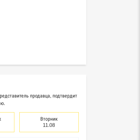
представитель продавца, подтвердит
ию.
к
Вторник
11.08