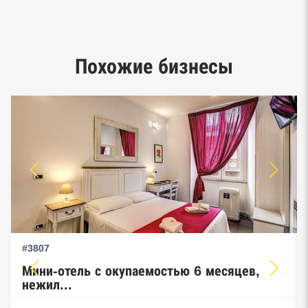
Google панорамы, Яндекс.Карты
Единый реестр малого и среднего
Похожие бизнесы
предпринимательства ФНС
#3807
Мини-отель с окупаемостью 6 месяцев,
нежил...