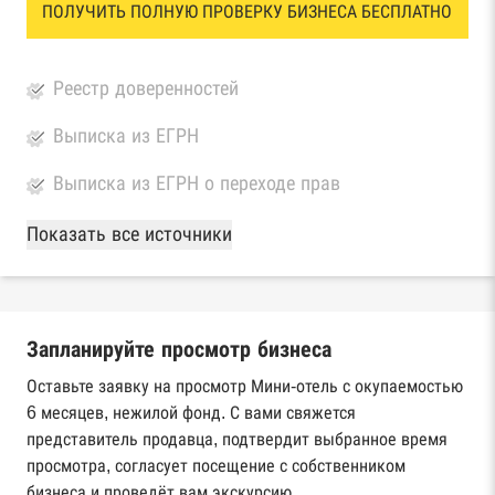
ПОЛУЧИТЬ ПОЛНУЮ ПРОВЕРКУ БИЗНЕСА БЕСПЛАТНО
Реестр доверенностей
Выписка из ЕГРН
Выписка из ЕГРН о переходе прав
База Росстата
Показать все источники
Реестры ЕГРЮЛ и ЕГРИП Федеральной
налоговой службы России
Запланируйте просмотр бизнеса
Реестр государственных контрактов
Федерального казначейства
Оставьте заявку на просмотр Мини-отель с окупаемостью
6 месяцев, нежилой фонд. С вами свяжется
Картотека арбитражных дел Высшего
представитель продавца, подтвердит выбранное время
арбитражного суда
просмотра, согласует посещение с собственником
бизнеса и проведёт вам экскурсию.