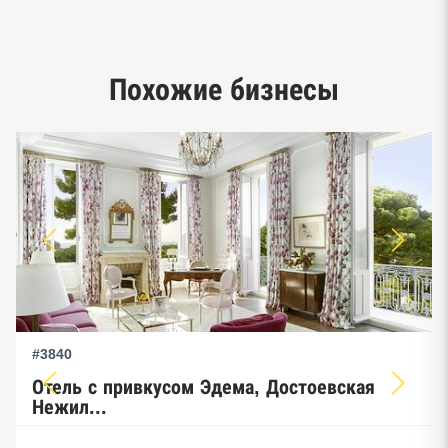
Google панорамы, Яндекс.Карты
Единый реестр малого и среднего
Похожие бизнесы
предпринимательства ФНС
#3840
Отель с привкусом Эдема, Достоевская
Нежил...