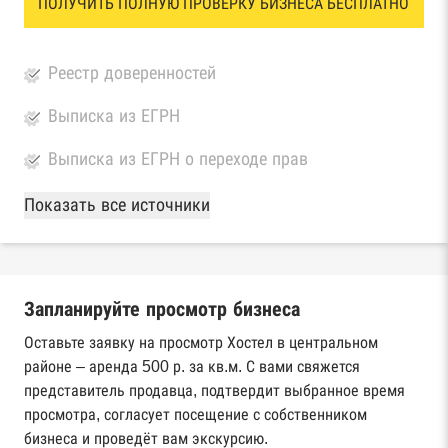
ПОЛУЧИТЬ ПОЛНУЮ ПРОВЕРКУ БИЗНЕСА БЕСПЛАТНО
Реестр доверенностей
Выписка из ЕГРН
Выписка из ЕГРН о переходе прав
База Росстата
Показать все источники
Реестры ЕГРЮЛ и ЕГРИП Федеральной
налоговой службы России
Запланируйте просмотр бизнеса
Реестр государственных контрактов
Федерального казначейства
Оставьте заявку на просмотр Хостел в центральном
районе – аренда 500 р. за кв.м. С вами свяжется
Картотека арбитражных дел Высшего
представитель продавца, подтвердит выбранное время
арбитражного суда
просмотра, согласует посещение с собственником
бизнеса и проведёт вам экскурсию.