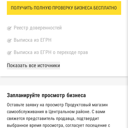
ПОЛУЧИТЬ ПОЛНУЮ ПРОВЕРКУ БИЗНЕСА БЕСПЛАТНО
Реестр доверенностей
Выписка из ЕГРН
Выписка из ЕГРН о переходе прав
База Росстата
Показать все источники
Реестры ЕГРЮЛ и ЕГРИП Федеральной
налоговой службы России
Запланируйте просмотр бизнеса
Реестр государственных контрактов
Федерального казначейства
Оставьте заявку на просмотр Продуктовый магазин
самообслуживания в Центральном районе. С вами
Картотека арбитражных дел Высшего
свяжется представитель продавца, подтвердит
арбитражного суда
выбранное время просмотра, согласует посещение с