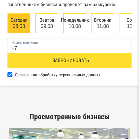
собственником бизнеса и проведёт вам экскурсию.
Единый федеральный реестр сведений о
банкротстве юридических лиц
Сегодня
Завтра
Понедельник
Вторник
Сред
08.08
09.08
10.08
11.08
12.0
Единый федеральный реестр сведений о
банкротстве физических лиц
Номер телефона
Реестр товарных знаков и знаков обслуживания
ЗАБРОНИРОВАТЬ
Роспатента
База исполнительного производства
Согласен на обработку персональных данных
Федеральной службы судебных приставов
Центры раскрытия информации эмитентами
ценных бумаг
Просмотренные бизнесы
Реестры лицензий: Росалкоголь,
Росздравнадзор, Рособрнадзор, Роскомнадзор,
Роспотребнадзор, Росприроднадзор,