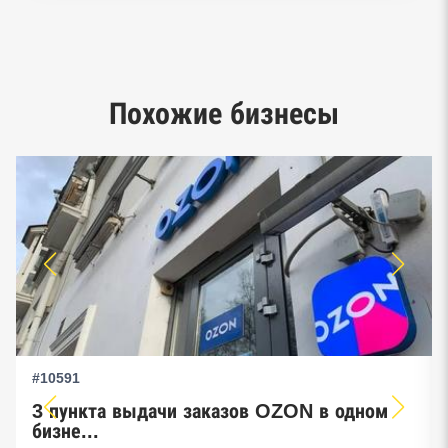
Реестр заключенных госконтрактов
Google панорамы, Яндекс.Карты
Единый реестр малого и среднего
Похожие бизнесы
предпринимательства ФНС
#10591
3 пункта выдачи заказов OZON в одном
бизне...