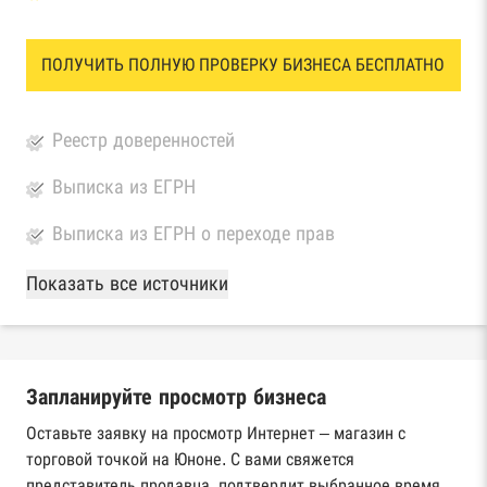
ПОЛУЧИТЬ ПОЛНУЮ ПРОВЕРКУ БИЗНЕСА БЕСПЛАТНО
Реестр доверенностей
Выписка из ЕГРН
Выписка из ЕГРН о переходе прав
База Росстата
Показать все источники
Реестры ЕГРЮЛ и ЕГРИП Федеральной
налоговой службы России
Запланируйте просмотр бизнеса
Реестр государственных контрактов
Федерального казначейства
Оставьте заявку на просмотр Интернет – магазин с
торговой точкой на Юноне. С вами свяжется
Картотека арбитражных дел Высшего
представитель продавца, подтвердит выбранное время