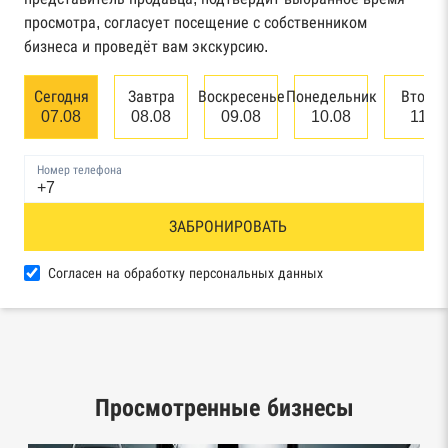
арбитражного суда
просмотра, согласует посещение с собственником
бизнеса и проведёт вам экскурсию.
Единый федеральный реестр сведений о
банкротстве юридических лиц
Сегодня
Завтра
Воскресенье
Понедельник
Вторн
07.08
08.08
09.08
10.08
11.0
Единый федеральный реестр сведений о
банкротстве физических лиц
Номер телефона
Реестр товарных знаков и знаков обслуживания
ЗАБРОНИРОВАТЬ
Роспатента
База исполнительного производства
Согласен на обработку персональных данных
Федеральной службы судебных приставов
Центры раскрытия информации эмитентами
ценных бумаг
Просмотренные бизнесы
Реестры лицензий: Росалкоголь,
Росздравнадзор, Рособрнадзор, Роскомнадзор,