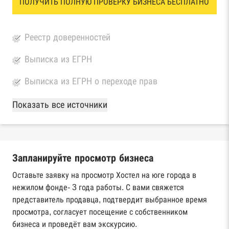
ПОЛУЧИТЬ ПОЛНУЮ ПРОВЕРКУ БИЗНЕСА БЕСПЛАТНО
Реестр доверенностей
Выписка из ЕГРН
Выписка из ЕГРН о переходе прав
База Росстата
Показать все источники
Реестры ЕГРЮЛ и ЕГРИП Федеральной
налоговой службы России
Запланируйте просмотр бизнеса
Реестр государственных контрактов
Федерального казначейства
Оставьте заявку на просмотр Хостел на юге города в
нежилом фонде- 3 года работы. С вами свяжется
Картотека арбитражных дел Высшего
представитель продавца, подтвердит выбранное время
арбитражного суда
просмотра, согласует посещение с собственником
бизнеса и проведёт вам экскурсию.