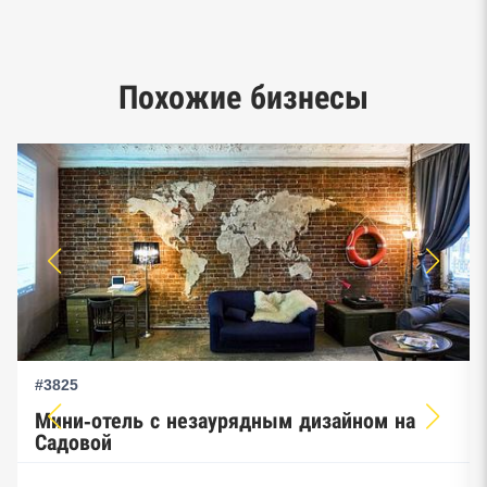
Google панорамы, Яндекс.Карты
Единый реестр малого и среднего
Похожие бизнесы
предпринимательства ФНС
#3825
Мини-отель с незаурядным дизайном на
Садовой