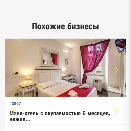
Google панорамы, Яндекс.Карты
Единый реестр малого и среднего
Похожие бизнесы
предпринимательства ФНС
#3807
Мини-отель с окупаемостью 6 месяцев,
нежил...