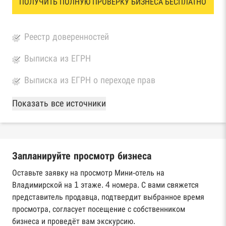
ПОЛУЧИТЬ ПОЛНУЮ ПРОВЕРКУ БИЗНЕСА БЕСПЛАТНО
Реестр доверенностей
Выписка из ЕГРН
Выписка из ЕГРН о переходе прав
База Росстата
Показать все источники
Реестры ЕГРЮЛ и ЕГРИП Федеральной
налоговой службы России
Запланируйте просмотр бизнеса
Реестр государственных контрактов
Федерального казначейства
Оставьте заявку на просмотр Мини-отель на
Владимирской на 1 этаже. 4 номера. С вами свяжется
Картотека арбитражных дел Высшего
представитель продавца, подтвердит выбранное время
арбитражного суда
просмотра, согласует посещение с собственником
бизнеса и проведёт вам экскурсию.