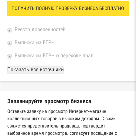
ПОЛУЧИТЬ ПОЛНУЮ ПРОВЕРКУ БИЗНЕСА БЕСПЛАТНО
Реестр доверенностей
Выписка из ЕГРН
Выписка из ЕГРН о переходе прав
База Росстата
Показать все источники
Реестры ЕГРЮЛ и ЕГРИП Федеральной
налоговой службы России
Запланируйте просмотр бизнеса
Реестр государственных контрактов
Федерального казначейства
Оставьте заявку на просмотр Интернет-магазин
коллекционных товаров с высоким доходом. С вами
Картотека арбитражных дел Высшего
свяжется представитель продавца, подтвердит
арбитражного суда
выбранное время просмотра, согласует посещение с