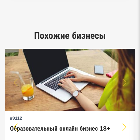
Реестр заключенных госконтрактов
Google панорамы, Яндекс.Карты
Единый реестр малого и среднего
Похожие бизнесы
предпринимательства ФНС
#9112
Образовательный онлайн бизнес 18+