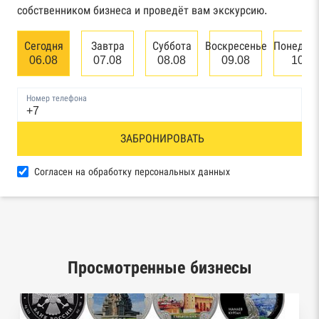
собственником бизнеса и проведёт вам экскурсию.
Единый федеральный реестр сведений о
банкротстве юридических лиц
Сегодня
Завтра
Суббота
Воскресенье
Понедел
06.08
07.08
08.08
09.08
10.0
Единый федеральный реестр сведений о
банкротстве физических лиц
Номер телефона
Реестр товарных знаков и знаков обслуживания
ЗАБРОНИРОВАТЬ
Роспатента
База исполнительного производства
Согласен на обработку персональных данных
Федеральной службы судебных приставов
Центры раскрытия информации эмитентами
ценных бумаг
Просмотренные бизнесы
Реестры лицензий: Росалкоголь,
Росздравнадзор, Рособрнадзор, Роскомнадзор,
Роспотребнадзор, Росприроднадзор,