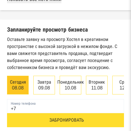
Реестры ЕГРЮЛ и ЕГРИП Федеральной
налоговой службы России
Запланируйте просмотр бизнеса
Реестр государственных контрактов
Федерального казначейства
Оставьте заявку на просмотр Хостел в креативном
пространстве с высокой загрузкой в нежилом фонде. С
Картотека арбитражных дел Высшего
вами свяжется представитель продавца, подтвердит
арбитражного суда
выбранное время просмотра, согласует посещение с
собственником бизнеса и проведёт вам экскурсию.
Единый федеральный реестр сведений о
банкротстве юридических лиц
Сегодня
Завтра
Понедельник
Вторник
Сред
08.08
09.08
10.08
11.08
12.0
Единый федеральный реестр сведений о
банкротстве физических лиц
Номер телефона
Реестр товарных знаков и знаков обслуживания
ЗАБРОНИРОВАТЬ
Роспатента