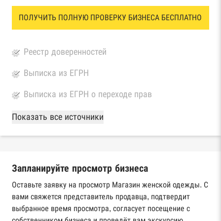
ПОЛУЧИТЬ ПОЛНУЮ ПРОВЕРКУ БИЗНЕСА БЕСПЛАТНО
Реестр доверенностей
Выписка из ЕГРН
Выписка из ЕГРН о переходе прав
База Росстата
Показать все источники
Реестры ЕГРЮЛ и ЕГРИП Федеральной
налоговой службы России
Запланируйте просмотр бизнеса
Реестр государственных контрактов
Федерального казначейства
Оставьте заявку на просмотр Магазин женской одежды. С
вами свяжется представитель продавца, подтвердит
Картотека арбитражных дел Высшего
выбранное время просмотра, согласует посещение с
арбитражного суда
собственником бизнеса и проведёт вам экскурсию.