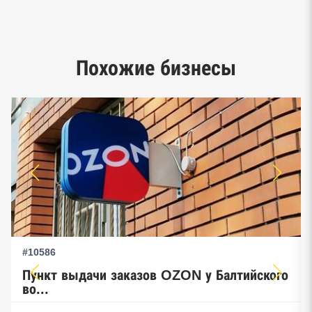
Реестр заключенных госконтрактов
Google панорамы, Яндекс.Карты
Похожие бизнесы
Единый реестр малого и среднего
предпринимательства ФНС
#10586
Пункт выдачи заказов OZON у Балтийского
во...