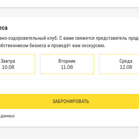
еральной налоговой службы России
трактов Федерального казначейства
еса
Высшего арбитражного суда
ивно-оздоровительный клуб. С вами свяжется представитель про
обственником бизнеса и проведёт вам экскурсию.
сведений о банкротстве юридических лиц
сведений о банкротстве физических лиц
Завтра
Вторник
Среда
10.08
11.08
12.08
аков обслуживания Роспатента
водства Федеральной службы судебных приставов
ии эмитентами ценных бумаг
ЗАБРОНИРОВАТЬ
оль, Росздравнадзор, Рособрнадзор, Роскомнадзор, Росп
х данных
еестр недобросовестных поставщиков