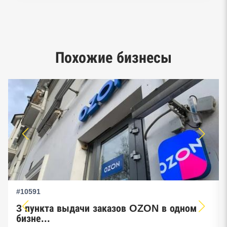
Реестр заключенных госконтрактов
Google панорамы, Яндекс.Карты
Единый реестр малого и среднего
Похожие бизнесы
предпринимательства ФНС
#10591
3 пункта выдачи заказов OZON в одном
бизне...