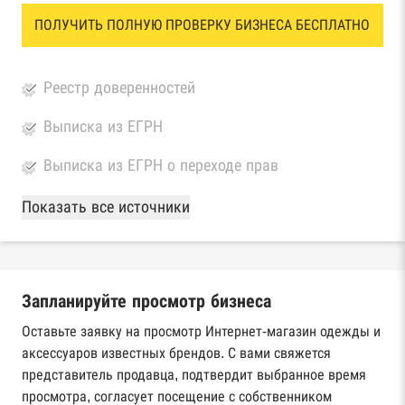
ПОЛУЧИТЬ ПОЛНУЮ ПРОВЕРКУ БИЗНЕСА БЕСПЛАТНО
Реестр доверенностей
Выписка из ЕГРН
Выписка из ЕГРН о переходе прав
База Росстата
Показать все источники
Реестры ЕГРЮЛ и ЕГРИП Федеральной
налоговой службы России
Запланируйте просмотр бизнеса
Реестр государственных контрактов
Федерального казначейства
Оставьте заявку на просмотр Интернет-магазин одежды и
аксессуаров известных брендов. С вами свяжется
Картотека арбитражных дел Высшего
представитель продавца, подтвердит выбранное время
арбитражного суда
просмотра, согласует посещение с собственником