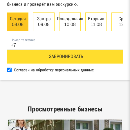
бизнеса и проведёт вам экскурсию.
Единый федеральный реестр сведений о
банкротстве юридических лиц
Сегодня
Завтра
Понедельник
Вторник
Сред
08.08
09.08
10.08
11.08
12.0
Единый федеральный реестр сведений о
банкротстве физических лиц
Номер телефона
Реестр товарных знаков и знаков обслуживания
ЗАБРОНИРОВАТЬ
Роспатента
База исполнительного производства
Согласен на обработку персональных данных
Федеральной службы судебных приставов
Центры раскрытия информации эмитентами
ценных бумаг
Просмотренные бизнесы
Реестры лицензий: Росалкоголь,
Росздравнадзор, Рособрнадзор, Роскомнадзор,
Роспотребнадзор, Росприроднадзор,