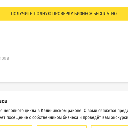
ПОЛУЧИТЬ ПОЛНУЮ ПРОВЕРКУ БИЗНЕСА БЕСПЛАТНО
прав
еральной налоговой службы России
трактов Федерального казначейства
еса
Высшего арбитражного суда
я неполного цикла в Калининском районе. С вами свяжется пред
ует посещение с собственником бизнеса и проведёт вам экскурс
сведений о банкротстве юридических лиц