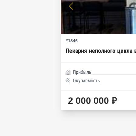
Реестр членов Торгово-пром
Реестр уведомлений о залог
Реестр недействительных па
#1346
Реестр заключенных госконт
Пекарня неполного цикла 
Google панорамы, Яндекс.К
Единый реестр малого и сре
Прибыль
Окупаемость
2 000 000 ₽