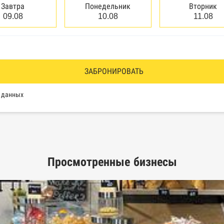
сведений о банкротстве физических лиц
Завтра
Понедельник
Вторник
09.08
10.08
11.08
аков обслуживания Роспатента
водства Федеральной службы судебных приставов
ии эмитентами ценных бумаг
ЗАБРОНИРОВАТЬ
оль, Росздравнадзор, Рособрнадзор, Роскомнадзор, Росп
х данных
еестр недобросовестных поставщиков
Просмотренные бизнесы
ых лиц
рактов