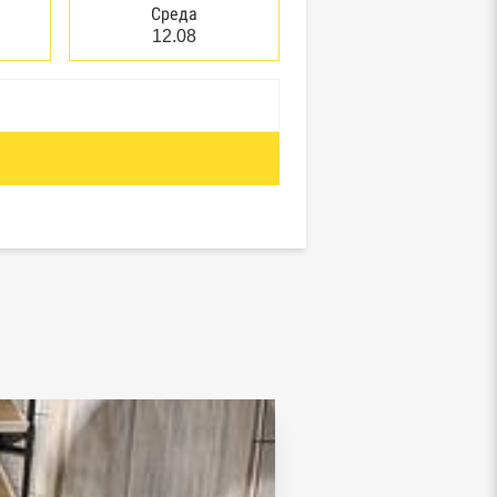
Среда
12.08
отребнадзор, Росприроднадзор,