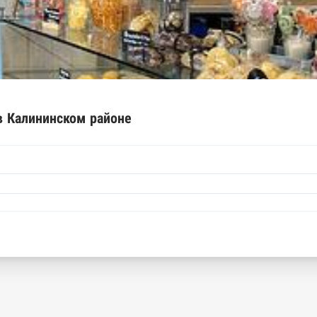
ышленной палаты
е движимого имущества нотариальной палаты
спортов ФМС
рактов
в Калининском районе
арты
днего предпринимательства ФНС