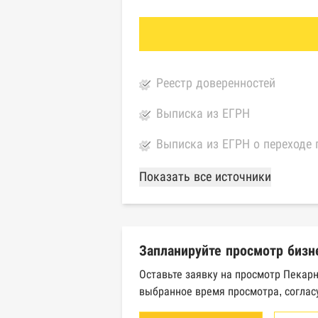
Реестр доверенностей
Выписка из ЕГРН
Выписка из ЕГРН о переходе 
База Росстата
Показать все источники
Реестры ЕГРЮЛ и ЕГРИП Фед
Реестр государственных кон
Запланируйте просмотр бизн
Картотека арбитражных дел 
Оставьте заявку на просмотр Пекарн
выбранное время просмотра, соглас
Единый федеральный реестр 