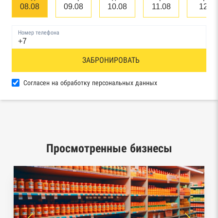
08.08
09.08
10.08
11.08
12.0
Единый федеральный реестр сведений о
банкротстве физических лиц
Номер телефона
Реестр товарных знаков и знаков обслуживания
ЗАБРОНИРОВАТЬ
Роспатента
База исполнительного производства
Согласен на обработку персональных данных
Федеральной службы судебных приставов
Центры раскрытия информации эмитентами
ценных бумаг
Просмотренные бизнесы
Реестры лицензий: Росалкоголь,
Росздравнадзор, Рособрнадзор, Роскомнадзор,
Роспотребнадзор, Росприроднадзор,
Ростехнадзор
Реестр плановых проверок Реестр