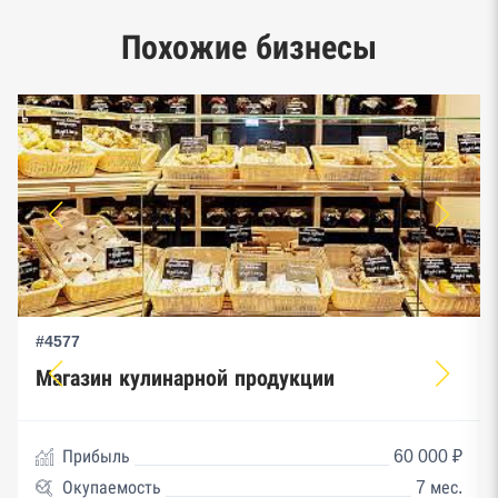
Единый реестр малого и среднего
Похожие бизнесы
предпринимательства ФНС
#4577
Магазин кулинарной продукции
Прибыль
60 000 ₽
Окупаемость
7 мес.