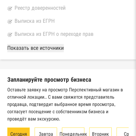
Реестр доверенностей
Выписка из ЕГРН
Выписка из ЕГРН о переходе прав
База Росстата
Показать все источники
Реестры ЕГРЮЛ и ЕГРИП Федеральной
налоговой службы России
Запланируйте просмотр бизнеса
Реестр государственных контрактов
Федерального казначейства
Оставьте заявку на просмотр Перспективный магазин в
отличной локации.. С вами свяжется представитель
Картотека арбитражных дел Высшего
продавца, подтвердит выбранное время просмотра,
арбитражного суда
согласует посещение с собственником бизнеса и
проведёт вам экскурсию.
Единый федеральный реестр сведений о
банкротстве юридических лиц
Сегодня
Завтра
Понедельник
Вторник
Сред