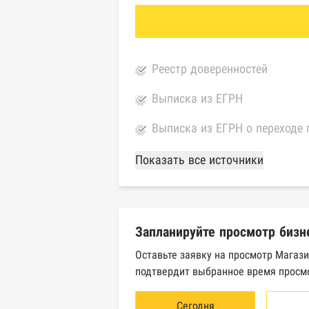
Реестр доверенностей
Выписка из ЕГРН
Выписка из ЕГРН о переходе 
База Росстата
Показать все источники
Реестры ЕГРЮЛ и ЕГРИП Фед
Реестр государственных кон
Запланируйте просмотр бизн
Картотека арбитражных дел 
Оставьте заявку на просмотр Магази
подтвердит выбранное время просмо
Единый федеральный реестр 
Единый федеральный реестр 
Сегодня