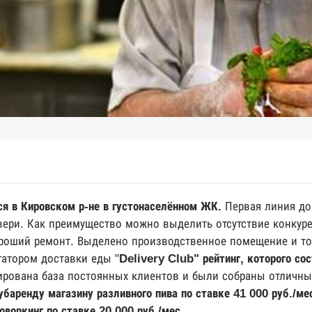
ся в Кировском р-не в густонаселённом ЖК.
Первая линия до
двери. Как преимущество можно выделить отсутствие конкур
оший ремонт. Выделено производственное помещение и т
гатором доставки еды "
Delivery Club" рейтинг, которого со
рована база постоянных клиентов и были собраны отличны
баренду магазину разливного пива по ставке 41 000 руб./ме
оворкинг по ставке 20 000 руб./мес.