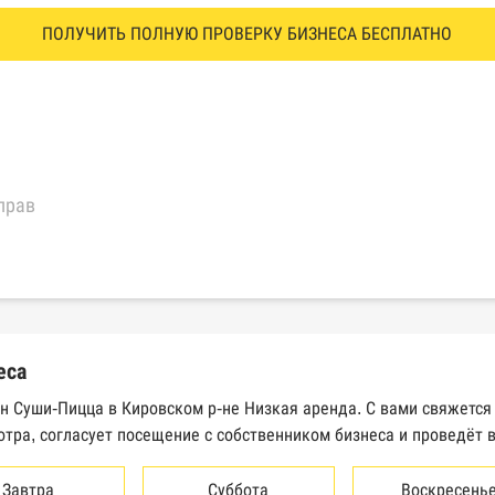
ПОЛУЧИТЬ ПОЛНУЮ ПРОВЕРКУ БИЗНЕСА БЕСПЛАТНО
прав
еральной налоговой службы России
трактов Федерального казначейства
еса
Высшего арбитражного суда
н Суши-Пицца в Кировском р-не Низкая аренда. С вами свяжется
тра, согласует посещение с собственником бизнеса и проведёт 
сведений о банкротстве юридических лиц
сведений о банкротстве физических лиц
Завтра
Суббота
Воскресень