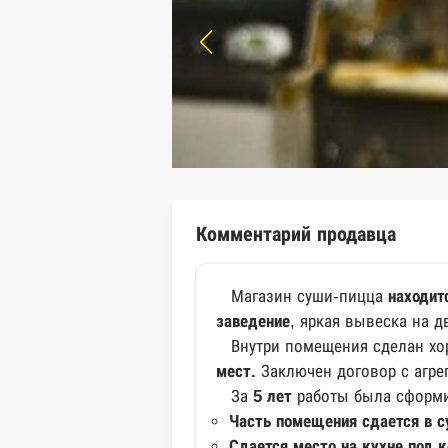
Комментарий продавца
Магазин суши-пицца
находит
заведение
, яркая вывеска на 
Внутри помещения сделан хор
мест.
Заключен договор с агре
За
5 лет
работы была сформи
Часть помещения сдается в су
Сдается место на кухне под к