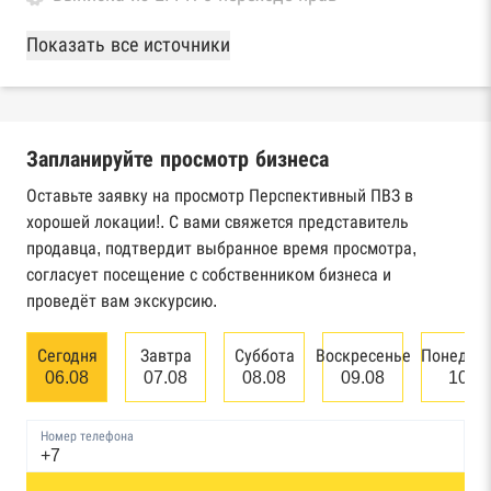
База Росстата
Показать все источники
Реестры ЕГРЮЛ и ЕГРИП Федеральной
налоговой службы России
Запланируйте просмотр бизнеса
Реестр государственных контрактов
Федерального казначейства
Оставьте заявку на просмотр Перспективный ПВЗ в
хорошей локации!. С вами свяжется представитель
Картотека арбитражных дел Высшего
продавца, подтвердит выбранное время просмотра,
арбитражного суда
согласует посещение с собственником бизнеса и
проведёт вам экскурсию.
Единый федеральный реестр сведений о
банкротстве юридических лиц
Сегодня
Завтра
Суббота
Воскресенье
Понедел
06.08
07.08
08.08
09.08
10.0
Единый федеральный реестр сведений о
банкротстве физических лиц
Номер телефона
Реестр товарных знаков и знаков обслуживания