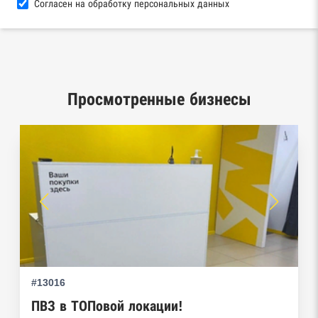
Согласен на обработку персональных данных
База исполнительного производства
Федеральной службы судебных приставов
Центры раскрытия информации эмитентами
ценных бумаг
Просмотренные бизнесы
Реестры лицензий: Росалкоголь,
Росздравнадзор, Рособрнадзор, Роскомнадзор,
Роспотребнадзор, Росприроднадзор,
Ростехнадзор
Реестр плановых проверок Реестр
недобросовестных поставщиков
Реестры особых адресов ФНС
#13016
Реестр дисквалифицированных лиц
ПВЗ в ТОПовой локации!