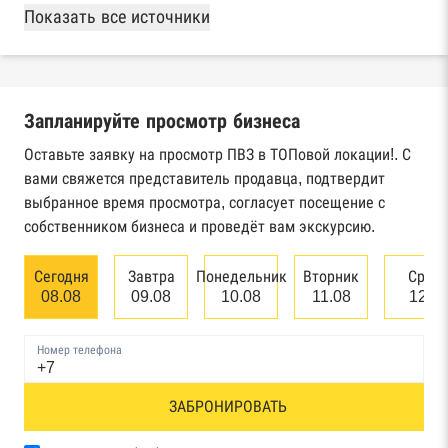
База Росстата
Показать все источники
Реестры ЕГРЮЛ и ЕГРИП Федеральной
налоговой службы России
Запланируйте просмотр бизнеса
Реестр государственных контрактов
Федерального казначейства
Оставьте заявку на просмотр ПВЗ в ТОПовой локации!. С
вами свяжется представитель продавца, подтвердит
Картотека арбитражных дел Высшего
выбранное время просмотра, согласует посещение с
арбитражного суда
собственником бизнеса и проведёт вам экскурсию.
Единый федеральный реестр сведений о
Сегодня
Завтра
Понедельник
Вторник
Сред
банкротстве юридических лиц
08.08
09.08
10.08
11.08
12.0
Единый федеральный реестр сведений о
Номер телефона
банкротстве физических лиц
Реестр товарных знаков и знаков обслуживания
ЗАБРОНИРОВАТЬ
Роспатента