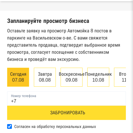
Реестры ЕГРЮЛ и ЕГРИП Федеральной
налоговой службы России
Запланируйте просмотр бизнеса
Реестр государственных контрактов
Федерального казначейства
Оставьте заявку на просмотр Автомойка 8 постов в
паркинге на Васильевском о-ве. С вами свяжется
Картотека арбитражных дел Высшего
представитель продавца, подтвердит выбранное время
арбитражного суда
просмотра, согласует посещение с собственником
бизнеса и проведёт вам экскурсию.
Единый федеральный реестр сведений о
банкротстве юридических лиц
Сегодня
Завтра
Воскресенье
Понедельник
Вторн
07.08
08.08
09.08
10.08
11.0
Единый федеральный реестр сведений о
банкротстве физических лиц
Номер телефона
Реестр товарных знаков и знаков обслуживания
ЗАБРОНИРОВАТЬ
Роспатента
База исполнительного производства
Согласен на обработку персональных данных