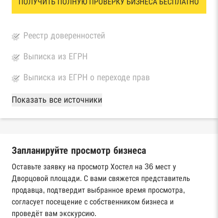
ПОЛУЧИТЬ ПОЛНУЮ ПРОВЕРКУ БИЗНЕСА БЕСПЛАТНО
Реестр доверенностей
Выписка из ЕГРН
Выписка из ЕГРН о переходе прав
База Росстата
Показать все источники
Реестры ЕГРЮЛ и ЕГРИП Федеральной
налоговой службы России
Запланируйте просмотр бизнеса
Реестр государственных контрактов
Федерального казначейства
Оставьте заявку на просмотр Хостел на 36 мест у
Дворцовой площади. С вами свяжется представитель
Картотека арбитражных дел Высшего
продавца, подтвердит выбранное время просмотра,
арбитражного суда
согласует посещение с собственником бизнеса и
проведёт вам экскурсию.