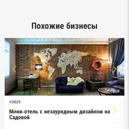
Google панорамы, Яндекс.Карты
Единый реестр малого и среднего
Похожие бизнесы
предпринимательства ФНС
#3825
Мини-отель с незаурядным дизайном на
Садовой