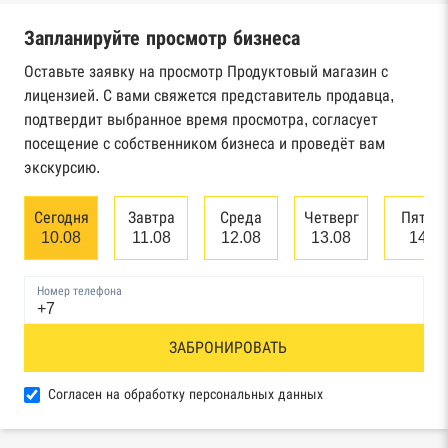
налоговой службы России
Запланируйте просмотр бизнеса
Реестр государственных контрактов
Федерального казначейства
Оставьте заявку на просмотр Продуктовый магазин с
лицензией. С вами свяжется представитель продавца,
Картотека арбитражных дел Высшего
подтвердит выбранное время просмотра, согласует
арбитражного суда
посещение с собственником бизнеса и проведёт вам
экскурсию.
Единый федеральный реестр сведений о
банкротстве юридических лиц
Сегодня
Завтра
Среда
Четверг
Пятни
10.08
11.08
12.08
13.08
14.0
Единый федеральный реестр сведений о
банкротстве физических лиц
Номер телефона
Реестр товарных знаков и знаков обслуживания
ЗАБРОНИРОВАТЬ
Роспатента
База исполнительного производства
Согласен на обработку персональных данных
Федеральной службы судебных приставов