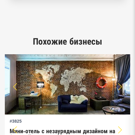
Реестр заключенных госконтрактов
Google панорамы, Яндекс.Карты
Единый реестр малого и среднего
Похожие бизнесы
предпринимательства ФНС
#3825
Мини-отель с незаурядным дизайном на