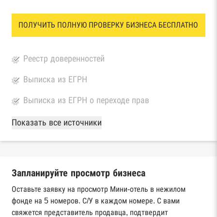
ПОЛУЧИТЬ ПОЛНУЮ ПРОВЕРКУ БИЗНЕСА БЕСПЛАТНО
Реестр доверенностей
Выписка из ЕГРН
Выписка из ЕГРН о переходе прав
База Росстата
Показать все источники
Реестры ЕГРЮЛ и ЕГРИП Федеральной
налоговой службы России
Запланируйте просмотр бизнеса
Реестр государственных контрактов
Федерального казначейства
Оставьте заявку на просмотр Мини-отель в нежилом
фонде на 5 номеров. С/У в каждом номере. С вами
Картотека арбитражных дел Высшего
свяжется представитель продавца, подтвердит