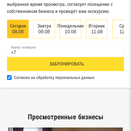
арбитражного суда
выбранное время просмотра, согласует посещение с
собственником бизнеса и проведёт вам экскурсию.
Единый федеральный реестр сведений о
банкротстве юридических лиц
Сегодня
Завтра
Понедельник
Вторник
Сред
08.08
09.08
10.08
11.08
12.0
Единый федеральный реестр сведений о
банкротстве физических лиц
Номер телефона
Реестр товарных знаков и знаков обслуживания
ЗАБРОНИРОВАТЬ
Роспатента
База исполнительного производства
Согласен на обработку персональных данных
Федеральной службы судебных приставов
Центры раскрытия информации эмитентами
ценных бумаг
Просмотренные бизнесы
Реестры лицензий: Росалкоголь,
Росздравнадзор, Рособрнадзор, Роскомнадзор,