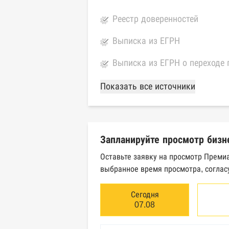
Реестр доверенностей
Выписка из ЕГРН
Выписка из ЕГРН о переходе 
База Росстата
Показать все источники
Реестры ЕГРЮЛ и ЕГРИП Фед
Реестр государственных кон
Запланируйте просмотр бизн
Картотека арбитражных дел 
Оставьте заявку на просмотр Преми
выбранное время просмотра, соглас
Единый федеральный реестр 
Единый федеральный реестр 
Сегодня
07.08
Реестр товарных знаков и зн