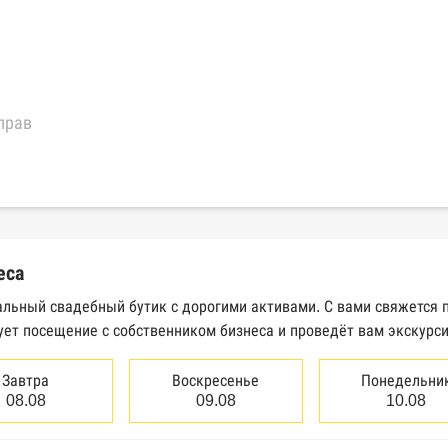
прав
еральной налоговой службы России
трактов Федерального казначейства
еса
Высшего арбитражного суда
альный свадебный бутик с дорогими активами. С вами свяжется 
ует посещение с собственником бизнеса и проведёт вам экскурс
сведений о банкротстве юридических лиц
сведений о банкротстве физических лиц
Завтра
Воскресенье
Понедельни
08.08
09.08
10.08
аков обслуживания Роспатента