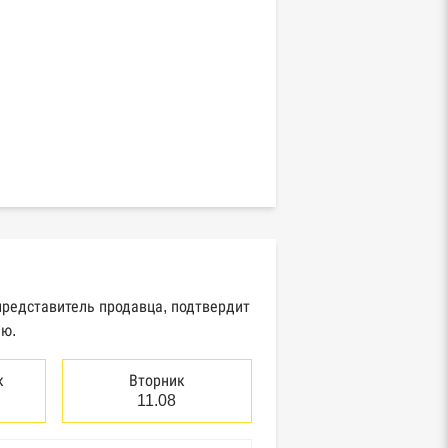
представитель продавца, подтвердит
ию.
к
Вторник
11.08