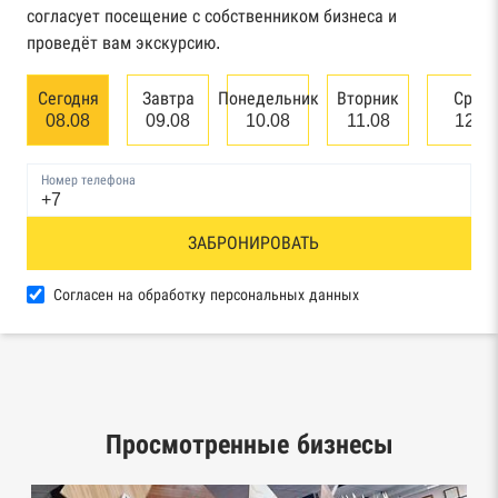
арбитражного суда
согласует посещение с собственником бизнеса и
проведёт вам экскурсию.
Единый федеральный реестр сведений о
банкротстве юридических лиц
Сегодня
Завтра
Понедельник
Вторник
Сред
08.08
09.08
10.08
11.08
12.0
Единый федеральный реестр сведений о
банкротстве физических лиц
Номер телефона
Реестр товарных знаков и знаков обслуживания
ЗАБРОНИРОВАТЬ
Роспатента
База исполнительного производства
Согласен на обработку персональных данных
Федеральной службы судебных приставов
Центры раскрытия информации эмитентами
ценных бумаг
Просмотренные бизнесы
Реестры лицензий: Росалкоголь,
Росздравнадзор, Рособрнадзор, Роскомнадзор,