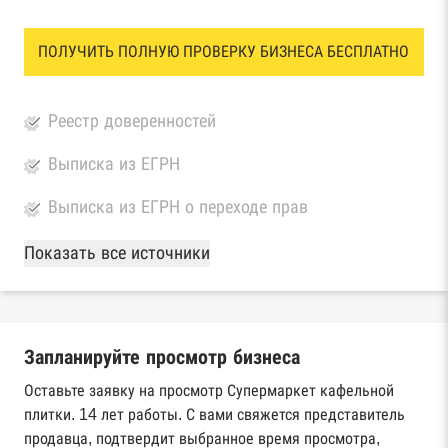
ПОЛУЧИТЬ ПОЛНУЮ ПРОВЕРКУ БИЗНЕСА БЕСПЛАТНО
Реестр доверенностей
Выписка из ЕГРН
Выписка из ЕГРН о переходе прав
База Росстата
Показать все источники
Реестры ЕГРЮЛ и ЕГРИП Федеральной
налоговой службы России
Запланируйте просмотр бизнеса
Реестр государственных контрактов
Федерального казначейства
Оставьте заявку на просмотр Супермаркет кафельной
плитки. 14 лет работы. С вами свяжется представитель
Картотека арбитражных дел Высшего
продавца, подтвердит выбранное время просмотра,