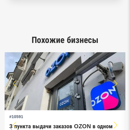
Реестр заключенных госконтрактов
Google панорамы, Яндекс.Карты
Единый реестр малого и среднего
Похожие бизнесы
предпринимательства ФНС
#10591
3 пункта выдачи заказов OZON в одном