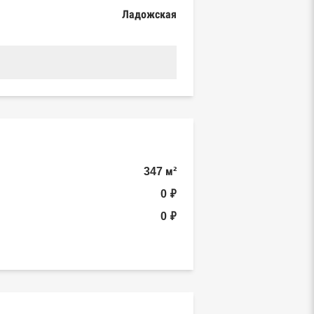
Ладожская
347 м²
0 ₽
0 ₽