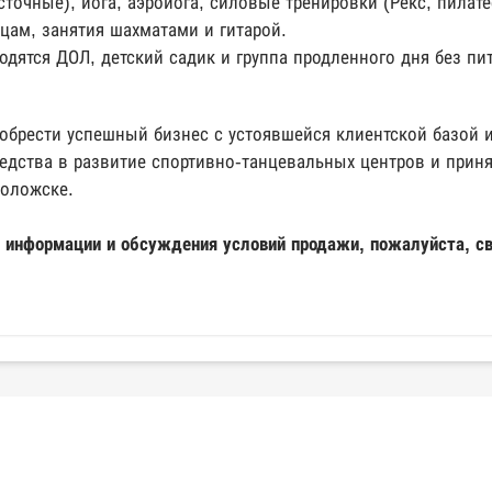
осточные), йога, аэройога, силовые тренировки (Рекс, пилат
цам, занятия шахматами и гитарой.
одятся ДОЛ, детский садик и группа продленного дня без пи
обрести успешный бизнес с устоявшейся клиентской базой и
едства в развитие спортивно-танцевальных центров и приня
воложске.
й информации и обсуждения условий продажи, пожалуйста, с