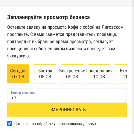
налоговой службы России
Запланируйте просмотр бизнеса
Реестр государственных контрактов
Федерального казначейства
Оставьте заявку на просмотр Кофе с собой на Лиговском
проспекте. С вами свяжется представитель продавца,
Картотека арбитражных дел Высшего
подтвердит выбранное время просмотра, согласует
арбитражного суда
посещение с собственником бизнеса и проведёт вам
экскурсию.
Единый федеральный реестр сведений о
банкротстве юридических лиц
Сегодня
Завтра
Воскресенье
Понедельник
Вторн
07.08
08.08
09.08
10.08
11.0
Единый федеральный реестр сведений о
банкротстве физических лиц
Номер телефона
Реестр товарных знаков и знаков обслуживания
ЗАБРОНИРОВАТЬ
Роспатента
База исполнительного производства
Согласен на обработку персональных данных
Федеральной службы судебных приставов