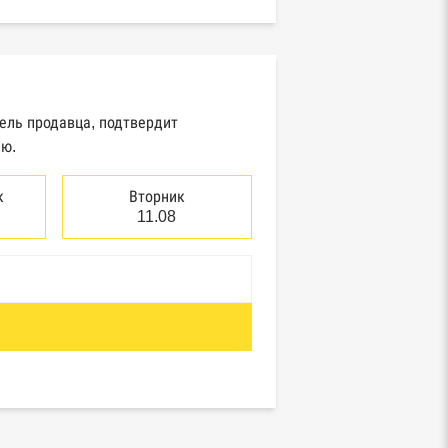
тель продавца, подтвердит
ию.
к
Вторник
11.08
отребнадзор, Росприроднадзор,