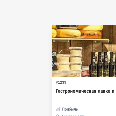
Реестры особых адресов ФНС
Реестр дисквалифицированн
Реестры ФНС
Реестр заключенных госконт
Реестр членов Торгово-пром
Реестр уведомлений о залог
Реестр недействительных па
#1239
Реестр заключенных госконт
Гастрономическая лавка и
Google панорамы, Яндекс.К
Единый реестр малого и сре
Прибыль