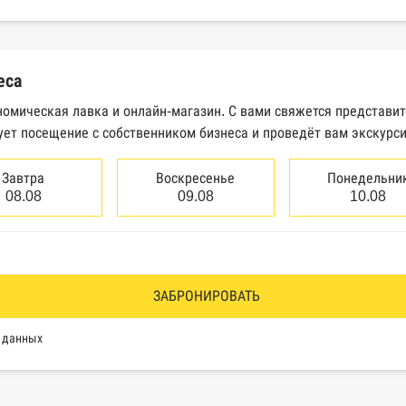
еральной налоговой службы России
трактов Федерального казначейства
еса
Высшего арбитражного суда
номическая лавка и онлайн-магазин. С вами свяжется представи
ует посещение с собственником бизнеса и проведёт вам экскурс
сведений о банкротстве юридических лиц
сведений о банкротстве физических лиц
Завтра
Воскресенье
Понедельни
08.08
09.08
10.08
аков обслуживания Роспатента
водства Федеральной службы судебных приставов
ии эмитентами ценных бумаг
ЗАБРОНИРОВАТЬ
оль, Росздравнадзор, Рособрнадзор, Роскомнадзор, Росп
х данных
еестр недобросовестных поставщиков