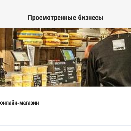
Просмотренные бизнесы
ых лиц
рактов
ышленной палаты
е движимого имущества нотариальной палаты
спортов ФМС
рактов
 онлайн-магазин
арты
днего предпринимательства ФНС