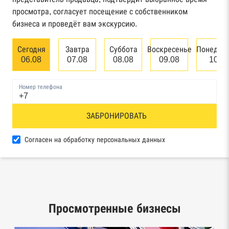
арбитражного суда
просмотра, согласует посещение с собственником
бизнеса и проведёт вам экскурсию.
Единый федеральный реестр сведений о
банкротстве юридических лиц
Сегодня
Завтра
Суббота
Воскресенье
Понедел
06.08
07.08
08.08
09.08
10.0
Единый федеральный реестр сведений о
банкротстве физических лиц
Номер телефона
Реестр товарных знаков и знаков обслуживания
ЗАБРОНИРОВАТЬ
Роспатента
База исполнительного производства
Согласен на обработку персональных данных
Федеральной службы судебных приставов
Центры раскрытия информации эмитентами
ценных бумаг
Просмотренные бизнесы
Реестры лицензий: Росалкоголь,
Росздравнадзор, Рособрнадзор, Роскомнадзор,