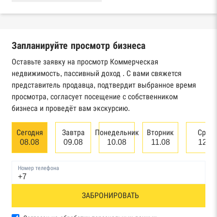
Реестры ЕГРЮЛ и ЕГРИП Федеральной
налоговой службы России
Запланируйте просмотр бизнеса
Реестр государственных контрактов
Федерального казначейства
Оставьте заявку на просмотр Коммерческая
недвижимость, пассивный доход . С вами свяжется
Картотека арбитражных дел Высшего
представитель продавца, подтвердит выбранное время
арбитражного суда
просмотра, согласует посещение с собственником
бизнеса и проведёт вам экскурсию.
Единый федеральный реестр сведений о
банкротстве юридических лиц
Сегодня
Завтра
Понедельник
Вторник
Сред
08.08
09.08
10.08
11.08
12.0
Единый федеральный реестр сведений о
банкротстве физических лиц
Номер телефона
Реестр товарных знаков и знаков обслуживания
ЗАБРОНИРОВАТЬ
Роспатента