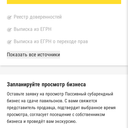
Реестр доверенностей
Выписка из ЕГРН
Выписка из ЕГРН о переходе прав
База Росстата
Показать все источники
Реестры ЕГРЮЛ и ЕГРИП Федеральной
налоговой службы России
Запланируйте просмотр бизнеса
Реестр государственных контрактов
Федерального казначейства
Оставьте заявку на просмотр Пассивный субарендный
бизнес на сдаче павильонов. С вами свяжется
Картотека арбитражных дел Высшего
представитель продавца, подтвердит выбранное время
арбитражного суда
просмотра, согласует посещение с собственником
бизнеса и проведёт вам экскурсию.
Единый федеральный реестр сведений о