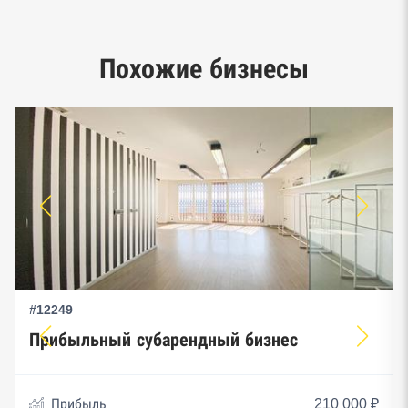
Google панорамы, Яндекс.Карты
Единый реестр малого и среднего
Похожие бизнесы
предпринимательства ФНС
#12249
Прибыльный субарендный бизнес
Прибыль
210 000 ₽