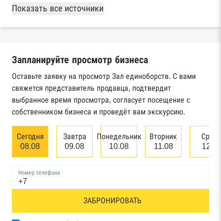
База Росстата
Показать все источники
Реестры ЕГРЮЛ и ЕГРИП Федеральной
налоговой службы России
Запланируйте просмотр бизнеса
Реестр государственных контрактов
Федерального казначейства
Оставьте заявку на просмотр Зал единоборств. С вами
свяжется представитель продавца, подтвердит
Картотека арбитражных дел Высшего
выбранное время просмотра, согласует посещение с
арбитражного суда
собственником бизнеса и проведёт вам экскурсию.
Единый федеральный реестр сведений о
Сегодня
Завтра
Понедельник
Вторник
Сред
банкротстве юридических лиц
08.08
09.08
10.08
11.08
12.0
Единый федеральный реестр сведений о
Номер телефона
банкротстве физических лиц
Реестр товарных знаков и знаков обслуживания
ЗАБРОНИРОВАТЬ
Роспатента