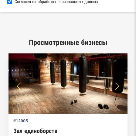
Согласен на обработку персональных данных
База исполнительного производства
Федеральной службы судебных приставов
Центры раскрытия информации эмитентами
ценных бумаг
Просмотренные бизнесы
Реестры лицензий: Росалкоголь,
Росздравнадзор, Рособрнадзор, Роскомнадзор,
Роспотребнадзор, Росприроднадзор,
Ростехнадзор
Реестр плановых проверок Реестр
недобросовестных поставщиков
Реестры особых адресов ФНС
#12005
Реестр дисквалифицированных лиц
Зал единоборств