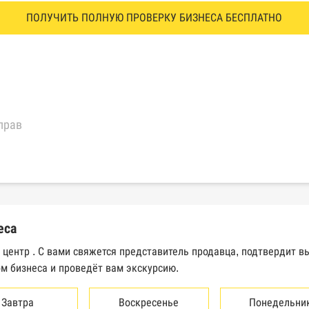
ПОЛУЧИТЬ ПОЛНУЮ ПРОВЕРКУ БИЗНЕСА БЕСПЛАТНО
прав
еральной налоговой службы России
трактов Федерального казначейства
еса
Высшего арбитражного суда
 центр . С вами свяжется представитель продавца, подтвердит 
м бизнеса и проведёт вам экскурсию.
сведений о банкротстве юридических лиц
сведений о банкротстве физических лиц
Завтра
Воскресенье
Понедельни