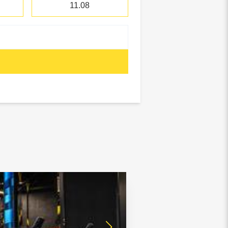
11.08
отребнадзор, Росприроднадзор,