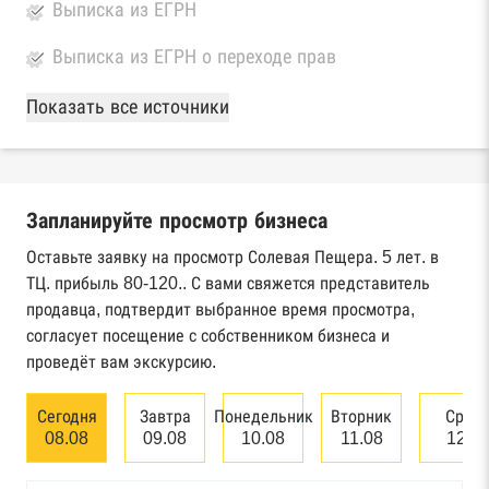
Выписка из ЕГРН
Выписка из ЕГРН о переходе прав
База Росстата
Показать все источники
Реестры ЕГРЮЛ и ЕГРИП Федеральной
налоговой службы России
Запланируйте просмотр бизнеса
Реестр государственных контрактов
Федерального казначейства
Оставьте заявку на просмотр Солевая Пещера. 5 лет. в
ТЦ. прибыль 80-120.. С вами свяжется представитель
Картотека арбитражных дел Высшего
продавца, подтвердит выбранное время просмотра,
арбитражного суда
согласует посещение с собственником бизнеса и
проведёт вам экскурсию.
Единый федеральный реестр сведений о
банкротстве юридических лиц
Сегодня
Завтра
Понедельник
Вторник
Сред
08.08
09.08
10.08
11.08
12.0
Единый федеральный реестр сведений о
банкротстве физических лиц