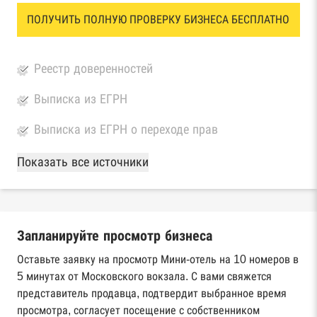
ПОЛУЧИТЬ ПОЛНУЮ ПРОВЕРКУ БИЗНЕСА БЕСПЛАТНО
Реестр доверенностей
Выписка из ЕГРН
Выписка из ЕГРН о переходе прав
База Росстата
Показать все источники
Реестры ЕГРЮЛ и ЕГРИП Федеральной
налоговой службы России
Запланируйте просмотр бизнеса
Реестр государственных контрактов
Федерального казначейства
Оставьте заявку на просмотр Мини-отель на 10 номеров в
5 минутах от Московского вокзала. С вами свяжется
Картотека арбитражных дел Высшего
представитель продавца, подтвердит выбранное время
арбитражного суда
просмотра, согласует посещение с собственником