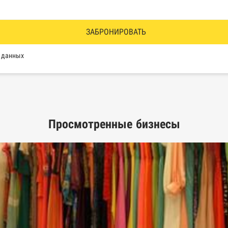
водства Федеральной службы судебных приставов
ии эмитентами ценных бумаг
ЗАБРОНИРОВАТЬ
оль, Росздравнадзор, Рособрнадзор, Роскомнадзор, Росп
х данных
еестр недобросовестных поставщиков
Просмотренные бизнесы
ых лиц
рактов
ышленной палаты
е движимого имущества нотариальной палаты