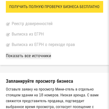
ПОЛУЧИТЬ ПОЛНУЮ ПРОВЕРКУ БИЗНЕСА БЕСПЛАТНО
Реестр доверенностей
Выписка из ЕГРН
Выписка из ЕГРН о переходе прав
База Росстата
Показать все источники
Реестры ЕГРЮЛ и ЕГРИП Федеральной
налоговой службы России
Запланируйте просмотр бизнеса
Реестр государственных контрактов
Федерального казначейства
Оставьте заявку на просмотр Мини-отель в отдельно
стоящем здании на 18 номеров. Низкая аренда. С вами
Картотека арбитражных дел Высшего
свяжется представитель продавца, подтвердит
арбитражного суда
выбранное время просмотра, согласует посещение с