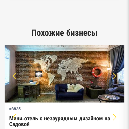
Реестр заключенных госконтрактов
Google панорамы, Яндекс.Карты
Единый реестр малого и среднего
Похожие бизнесы
предпринимательства ФНС
#3825
Мини-отель с незаурядным дизайном на
Садовой