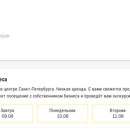
прав
еральной налоговой службы России
трактов Федерального казначейства
еса
Высшего арбитражного суда
 в центре Санкт-Петербурга. Низкая аренда. С вами свяжется пр
ует посещение с собственником бизнеса и проведёт вам экскурс
сведений о банкротстве юридических лиц
сведений о банкротстве физических лиц
Завтра
Понедельник
Вторник
09.08
10.08
11.08
аков обслуживания Роспатента