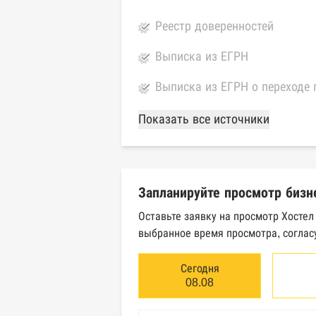
Реестр доверенностей
Выписка из ЕГРН
Выписка из ЕГРН о переходе 
База Росстата
Показать все источники
Реестры ЕГРЮЛ и ЕГРИП Фед
Реестр государственных кон
Запланируйте просмотр бизн
Картотека арбитражных дел 
Оставьте заявку на просмотр Хостел
выбранное время просмотра, соглас
Единый федеральный реестр 
Единый федеральный реестр 
Сегодня
08.08
Реестр товарных знаков и зн