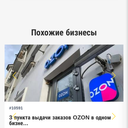
Реестр заключенных госконтрактов
Google панорамы, Яндекс.Карты
Единый реестр малого и среднего
Похожие бизнесы
предпринимательства ФНС
#10591
3 пункта выдачи заказов OZON в одном
бизне...