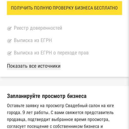
ПОЛУЧИТЬ ПОЛНУЮ ПРОВЕРКУ БИЗНЕСА БЕСПЛАТНО
Реестр доверенностей
Выписка из ЕГРН
Выписка из ЕГРН о переходе прав
База Росстата
Показать все источники
Реестры ЕГРЮЛ и ЕГРИП Федеральной
налоговой службы России
Запланируйте просмотр бизнеса
Реестр государственных контрактов
Федерального казначейства
Оставьте заявку на просмотр Свадебный салон на юге
города. 9 лет работы. С вами свяжется представитель
Картотека арбитражных дел Высшего
продавца, подтвердит выбранное время просмотра,
арбитражного суда
согласует посещение с собственником бизнеса и