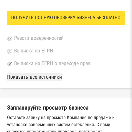
ПОЛУЧИТЬ ПОЛНУЮ ПРОВЕРКУ БИЗНЕСА БЕСПЛАТНО
Реестр доверенностей
Выписка из ЕГРН
Выписка из ЕГРН о переходе прав
База Росстата
Показать все источники
Реестры ЕГРЮЛ и ЕГРИП Федеральной
налоговой службы России
Запланируйте просмотр бизнеса
Реестр государственных контрактов
Федерального казначейства
Оставьте заявку на просмотр Компания по продаже и
установке современных систем остекления. С вами
Картотека арбитражных дел Высшего
свяжется представитель продавца, подтвердит