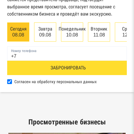
арбитражного суда
выбранное время просмотра, согласует посещение с
собственником бизнеса и проведёт вам экскурсию.
Единый федеральный реестр сведений о
банкротстве юридических лиц
Сегодня
Завтра
Понедельник
Вторник
Сред
08.08
09.08
10.08
11.08
12.0
Единый федеральный реестр сведений о
банкротстве физических лиц
Номер телефона
Реестр товарных знаков и знаков обслуживания
ЗАБРОНИРОВАТЬ
Роспатента
База исполнительного производства
Согласен на обработку персональных данных
Федеральной службы судебных приставов
Центры раскрытия информации эмитентами
ценных бумаг
Просмотренные бизнесы
Реестры лицензий: Росалкоголь,
Росздравнадзор, Рособрнадзор, Роскомнадзор,