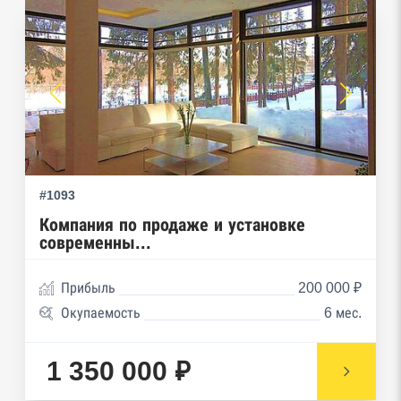
Роспотребнадзор, Росприроднадзор,
Ростехнадзор
Реестр плановых проверок Реестр
недобросовестных поставщиков
Реестры особых адресов ФНС
Реестр дисквалифицированных лиц
#1093
Реестры ФНС
Компания по продаже и установке
современны...
Реестр заключенных госконтрактов
Прибыль
200 000 ₽
Реестр членов Торгово-промышленной палаты
Окупаемость
6 мес.
Реестр уведомлений о залоге движимого
имущества нотариальной палаты
1 350 000 ₽
Реестр недействительных паспортов ФМС