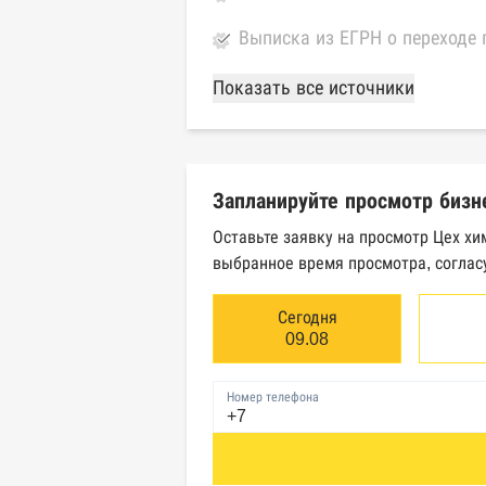
Выписка из ЕГРН о переходе 
База Росстата
Показать все источники
Реестры ЕГРЮЛ и ЕГРИП Фед
Реестр государственных кон
Запланируйте просмотр бизн
Картотека арбитражных дел 
Оставьте заявку на просмотр Цех хи
выбранное время просмотра, соглас
Единый федеральный реестр 
Единый федеральный реестр 
Сегодня
09.08
Реестр товарных знаков и зн
Номер телефона
База исполнительного произ
Центры раскрытия информац