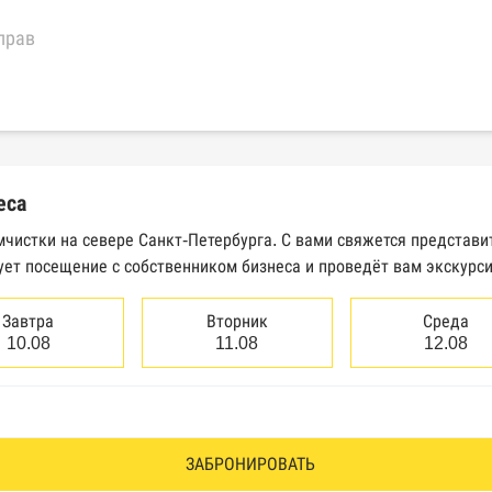
прав
еральной налоговой службы России
трактов Федерального казначейства
еса
Высшего арбитражного суда
мчистки на севере Санкт-Петербурга. С вами свяжется представи
ует посещение с собственником бизнеса и проведёт вам экскурс
сведений о банкротстве юридических лиц
сведений о банкротстве физических лиц
Завтра
Вторник
Среда
10.08
11.08
12.08
аков обслуживания Роспатента
водства Федеральной службы судебных приставов
ии эмитентами ценных бумаг
ЗАБРОНИРОВАТЬ