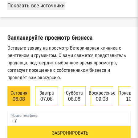
База Росстата
Показать все источники
Реестры ЕГРЮЛ и ЕГРИП Федеральной
налоговой службы России
Запланируйте просмотр бизнеса
Реестр государственных контрактов
Федерального казначейства
Оставьте заявку на просмотр Ветеринарная клиника с
рентгеном и грумингом. С вами свяжется представитель
Картотека арбитражных дел Высшего
продавца, подтвердит выбранное время просмотра,
арбитражного суда
согласует посещение с собственником бизнеса и
проведёт вам экскурсию.
Единый федеральный реестр сведений о
банкротстве юридических лиц
Сегодня
Завтра
Суббота
Воскресенье
Понедел
06.08
07.08
08.08
09.08
10.0
Единый федеральный реестр сведений о
банкротстве физических лиц
Номер телефона
Реестр товарных знаков и знаков обслуживания
ЗАБРОНИРОВАТЬ
Роспатента