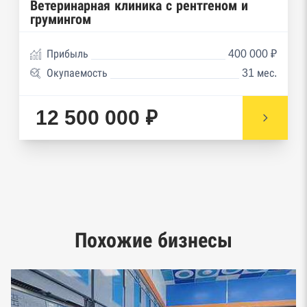
Реестры ФНС
Ветеринарная клиника с рентгеном и
грумингом
Реестр заключенных госконтрактов
Прибыль
400 000 ₽
Реестр членов Торгово-промышленной палаты
Окупаемость
31 мес.
Реестр уведомлений о залоге движимого
имущества нотариальной палаты
12 500 000 ₽
Реестр недействительных паспортов ФМС
Реестр заключенных госконтрактов
Google панорамы, Яндекс.Карты
Единый реестр малого и среднего
Похожие бизнесы
предпринимательства ФНС