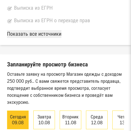
Выписка из ЕГРН
Выписка из ЕГРН о переходе прав
База Росстата
Показать все источники
Реестры ЕГРЮЛ и ЕГРИП Федеральной
налоговой службы России
Запланируйте просмотр бизнеса
Реестр государственных контрактов
Федерального казначейства
Оставьте заявку на просмотр Магазин одежды с доходом
250 000 руб.. С вами свяжется представитель продавца,
Картотека арбитражных дел Высшего
подтвердит выбранное время просмотра, согласует
арбитражного суда
посещение с собственником бизнеса и проведёт вам
экскурсию.
Единый федеральный реестр сведений о
банкротстве юридических лиц
Сегодня
Завтра
Вторник
Среда
Четве
09.08
10.08
11.08
12.08
13.0
Единый федеральный реестр сведений о