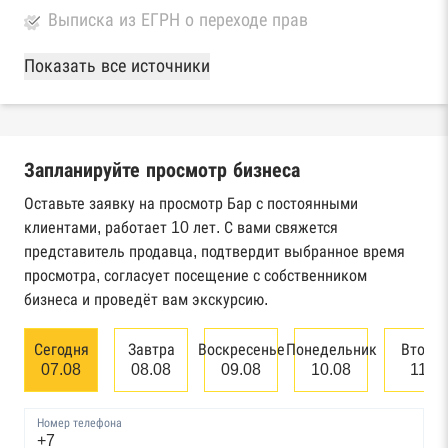
Выписка из ЕГРН о переходе прав
База Росстата
Показать все источники
Реестры ЕГРЮЛ и ЕГРИП Федеральной
налоговой службы России
Запланируйте просмотр бизнеса
Реестр государственных контрактов
Федерального казначейства
Оставьте заявку на просмотр Бар с постоянными
клиентами, работает 10 лет. С вами свяжется
Картотека арбитражных дел Высшего
представитель продавца, подтвердит выбранное время
арбитражного суда
просмотра, согласует посещение с собственником
бизнеса и проведёт вам экскурсию.
Единый федеральный реестр сведений о
банкротстве юридических лиц
Сегодня
Завтра
Воскресенье
Понедельник
Вторн
07.08
08.08
09.08
10.08
11.0
Единый федеральный реестр сведений о
банкротстве физических лиц
Номер телефона