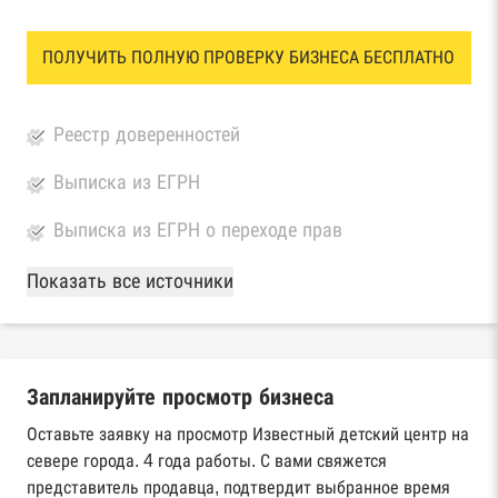
ПОЛУЧИТЬ ПОЛНУЮ ПРОВЕРКУ БИЗНЕСА БЕСПЛАТНО
Реестр доверенностей
Выписка из ЕГРН
Выписка из ЕГРН о переходе прав
База Росстата
Показать все источники
Реестры ЕГРЮЛ и ЕГРИП Федеральной
налоговой службы России
Запланируйте просмотр бизнеса
Реестр государственных контрактов
Федерального казначейства
Оставьте заявку на просмотр Известный детский центр на
севере города. 4 года работы. С вами свяжется
Картотека арбитражных дел Высшего
представитель продавца, подтвердит выбранное время