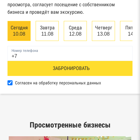
арбитражного суда
просмотра, согласует посещение с собственником
бизнеса и проведёт вам экскурсию.
Единый федеральный реестр сведений о
банкротстве юридических лиц
Сегодня
Завтра
Среда
Четверг
Пятни
10.08
11.08
12.08
13.08
14.0
Единый федеральный реестр сведений о
банкротстве физических лиц
Номер телефона
Реестр товарных знаков и знаков обслуживания
ЗАБРОНИРОВАТЬ
Роспатента
База исполнительного производства
Согласен на обработку персональных данных
Федеральной службы судебных приставов
Центры раскрытия информации эмитентами
ценных бумаг
Просмотренные бизнесы
Реестры лицензий: Росалкоголь,
Росздравнадзор, Рособрнадзор, Роскомнадзор,