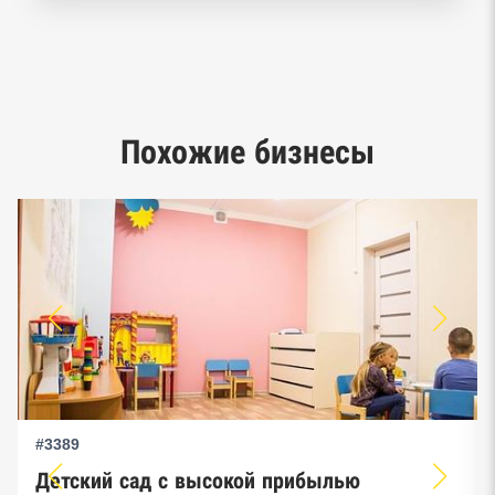
Реестр заключенных госконтрактов
Google панорамы, Яндекс.Карты
Единый реестр малого и среднего
Похожие бизнесы
предпринимательства ФНС
#3389
Детский сад с высокой прибылью