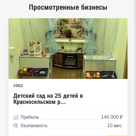
Просмотренные бизнесы
Реестры лицензий: Росалкоголь,
Росздравнадзор, Рособрнадзор, Роскомнадзор,
Роспотребнадзор, Росприроднадзор,
Ростехнадзор
Реестр плановых проверок Реестр
недобросовестных поставщиков
Реестры особых адресов ФНС
Реестр дисквалифицированных лиц
#962
Реестры ФНС
Детский сад на 25 детей в
Красносельском р...
Реестр заключенных госконтрактов
Прибыль
140 000 ₽
Реестр членов Торгово-промышленной палаты
Окупаемость
10 мес.
Реестр уведомлений о залоге движимого