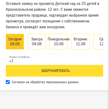
Федерального казначейства
Оставьте заявку на просмотр Детский сад на 25 детей в
Красносельском районе. 12 лет. С вами свяжется
Картотека арбитражных дел Высшего
представитель продавца, подтвердит выбранное время
арбитражного суда
просмотра, согласует посещение с собственником
бизнеса и проведёт вам экскурсию.
Единый федеральный реестр сведений о
банкротстве юридических лиц
Сегодня
Завтра
Понедельник
Вторник
Сред
08.08
09.08
10.08
11.08
12.0
Единый федеральный реестр сведений о
банкротстве физических лиц
Номер телефона
Реестр товарных знаков и знаков обслуживания
ЗАБРОНИРОВАТЬ
Роспатента
База исполнительного производства
Согласен на обработку персональных данных
Федеральной службы судебных приставов
Центры раскрытия информации эмитентами
ценных бумаг