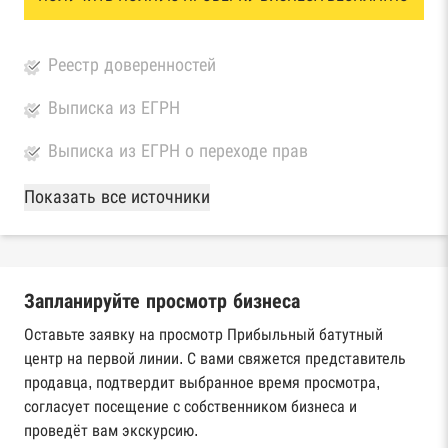
Реестр доверенностей
Выписка из ЕГРН
Выписка из ЕГРН о переходе прав
База Росстата
Показать все источники
Реестры ЕГРЮЛ и ЕГРИП Федеральной
налоговой службы России
Запланируйте просмотр бизнеса
Реестр государственных контрактов
Федерального казначейства
Оставьте заявку на просмотр Прибыльный батутный
центр на первой линии. С вами свяжется представитель
Картотека арбитражных дел Высшего
продавца, подтвердит выбранное время просмотра,
арбитражного суда
согласует посещение с собственником бизнеса и
проведёт вам экскурсию.
Единый федеральный реестр сведений о