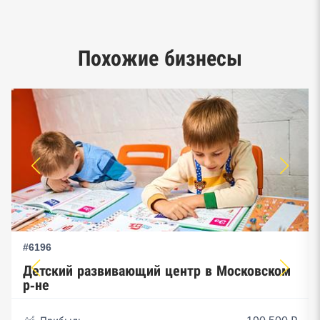
Google панорамы, Яндекс.Карты
Единый реестр малого и среднего
Похожие бизнесы
предпринимательства ФНС
#6196
Детский развивающий центр в Московском
р-не