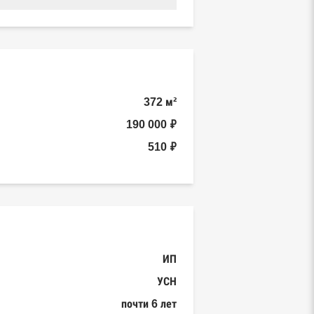
372 м²
190 000 ₽
510 ₽
ИП
УСН
почти 6 лет