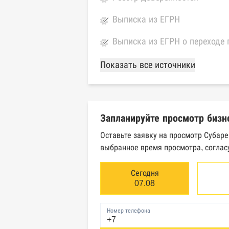
Выписка из ЕГРН
Выписка из ЕГРН о переходе 
База Росстата
Показать все источники
Реестры ЕГРЮЛ и ЕГРИП Фед
Реестр государственных кон
Запланируйте просмотр бизн
Картотека арбитражных дел 
Оставьте заявку на просмотр Субар
выбранное время просмотра, соглас
Единый федеральный реестр 
Единый федеральный реестр 
Сегодня
07.08
Реестр товарных знаков и зн
Номер телефона
База исполнительного произ