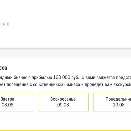
прав
еральной налоговой службы России
трактов Федерального казначейства
еса
Высшего арбитражного суда
ендный бизнес с прибылью 100 000 руб.. С вами свяжется предст
ует посещение с собственником бизнеса и проведёт вам экскурс
сведений о банкротстве юридических лиц
сведений о банкротстве физических лиц
Завтра
Воскресенье
Понедельни
08.08
09.08
10.08
аков обслуживания Роспатента
водства Федеральной службы судебных приставов