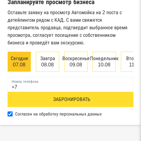
Запланируйте просмотр бизнеса
Реестр государственных контрактов
Федерального казначейства
Оставьте заявку на просмотр Автомойка на 2 поста с
детейлингом рядом с КАД. С вами свяжется
Картотека арбитражных дел Высшего
представитель продавца, подтвердит выбранное время
арбитражного суда
просмотра, согласует посещение с собственником
бизнеса и проведёт вам экскурсию.
Единый федеральный реестр сведений о
банкротстве юридических лиц
Сегодня
Завтра
Воскресенье
Понедельник
Вторн
07.08
08.08
09.08
10.08
11.0
Единый федеральный реестр сведений о
банкротстве физических лиц
Номер телефона
Реестр товарных знаков и знаков обслуживания
ЗАБРОНИРОВАТЬ
Роспатента
База исполнительного производства
Согласен на обработку персональных данных
Федеральной службы судебных приставов
Центры раскрытия информации эмитентами