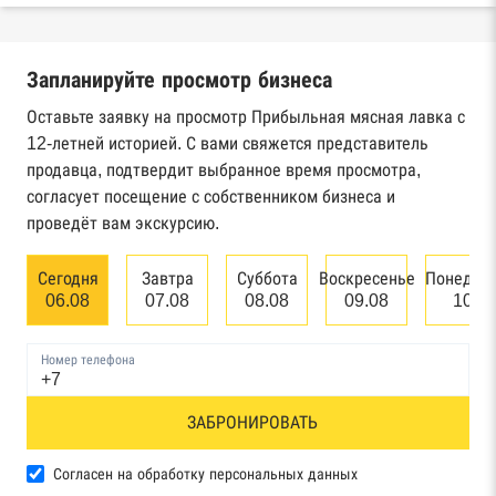
Реестры ЕГРЮЛ и ЕГРИП Федеральной
налоговой службы России
Запланируйте просмотр бизнеса
Реестр государственных контрактов
Федерального казначейства
Оставьте заявку на просмотр Прибыльная мясная лавка с
12-летней историей. С вами свяжется представитель
Картотека арбитражных дел Высшего
продавца, подтвердит выбранное время просмотра,
арбитражного суда
согласует посещение с собственником бизнеса и
проведёт вам экскурсию.
Единый федеральный реестр сведений о
банкротстве юридических лиц
Сегодня
Завтра
Суббота
Воскресенье
Понедел
06.08
07.08
08.08
09.08
10.0
Единый федеральный реестр сведений о
банкротстве физических лиц
Номер телефона
Реестр товарных знаков и знаков обслуживания
ЗАБРОНИРОВАТЬ
Роспатента
База исполнительного производства
Согласен на обработку персональных данных