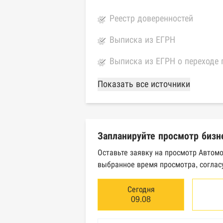
Реестр доверенностей
Выписка из ЕГРН
Выписка из ЕГРН о переходе 
База Росстата
Показать все источники
Реестры ЕГРЮЛ и ЕГРИП Фед
Реестр государственных кон
Запланируйте просмотр бизн
Картотека арбитражных дел 
Оставьте заявку на просмотр Автом
выбранное время просмотра, соглас
Единый федеральный реестр 
Единый федеральный реестр 
Сегодня
09.08
Реестр товарных знаков и зн