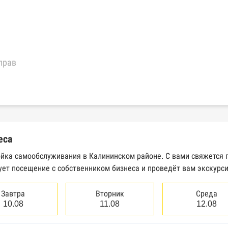
прав
еральной налоговой службы России
трактов Федерального казначейства
еса
Высшего арбитражного суда
ойка самообслуживания в Калининском районе. С вами свяжется 
ует посещение с собственником бизнеса и проведёт вам экскурс
сведений о банкротстве юридических лиц
сведений о банкротстве физических лиц
Завтра
Вторник
Среда
10.08
11.08
12.08
аков обслуживания Роспатента