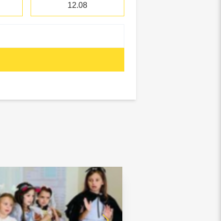
12.08
отребнадзор, Росприроднадзор,