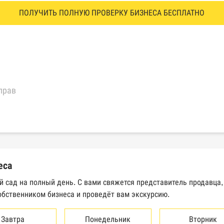
ПОЛУЧИТЬ ПОЛНУЮ ПРОВЕРКУ БИЗНЕСА БЕСПЛАТНО
прав
еральной налоговой службы России
трактов Федерального казначейства
еса
Высшего арбитражного суда
ий сад на полный день. С вами свяжется представитель продавца
обственником бизнеса и проведёт вам экскурсию.
сведений о банкротстве юридических лиц
сведений о банкротстве физических лиц
Завтра
Понедельник
Вторник