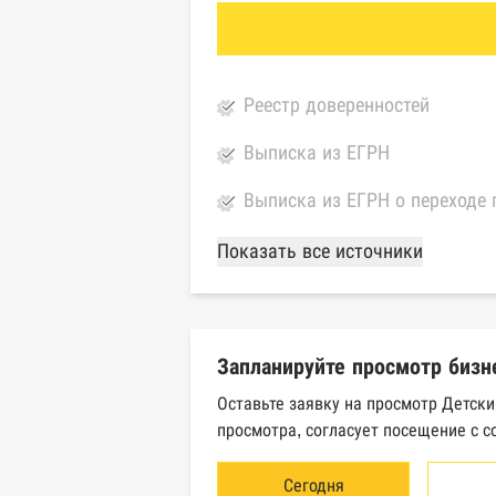
Реестр доверенностей
Выписка из ЕГРН
Выписка из ЕГРН о переходе 
База Росстата
Показать все источники
Реестры ЕГРЮЛ и ЕГРИП Фед
Реестр государственных кон
Запланируйте просмотр бизн
Картотека арбитражных дел 
Оставьте заявку на просмотр Детск
просмотра, согласует посещение с с
Единый федеральный реестр 
Единый федеральный реестр 
Сегодня